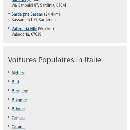
Via Garibaldi 87, Sardinia, 07041
Sardaigne Sassari
(24,4 km)
Sassari, 07100, Sardenga
Valledoria Ville
(55,7 km)
Valledoria, 07039
Voitures Populaires In Italie
Alghero
Bari
Bergame
Bologne
Brindisi
Cagliari
Catane