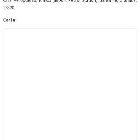
Ctra. Aeropuerto, Km 0.5 (airport Petrol Station), Santa Fe, Granada,
18320
Carte: