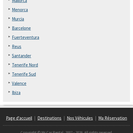
Mallorca
Menorca
Murcia
Barcelone
Fuerteventura
Reus
Santander
Tenerife Nord
Tenerife Sud
Valence
Ibiza
Page d'accueil
|
Destinations
|
Nos Véhicules
|
Ma Réservation
Copyright © Mr Car Rental, 2007 - 2026. All rights reserved.