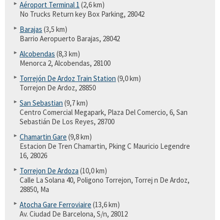
Aéroport Terminal 1
(2,6 km)
No Trucks Return key Box Parking, 28042
Barajas
(3,5 km)
Barrio Aeropuerto Barajas, 28042
Alcobendas
(8,3 km)
Menorca 2, Alcobendas, 28100
Torrejón De Ardoz Train Station
(9,0 km)
Torrejon De Ardoz, 28850
San Sebastian
(9,7 km)
Centro Comercial Megapark, Plaza Del Comercio, 6, San
Sebastián De Los Reyes, 28700
Chamartin Gare
(9,8 km)
Estacion De Tren Chamartin, Pking C Mauricio Legendre
16, 28026
Torrejon De Ardoza
(10,0 km)
Calle La Solana 40, Poligono Torrejon, Torrej n De Ardoz,
28850, Ma
Atocha Gare Ferroviaire
(13,6 km)
Av. Ciudad De Barcelona, S/n, 28012